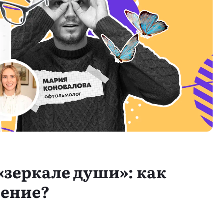
«зеркале души»: как
рение?