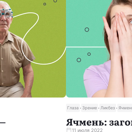
·
·
·
Глаза
Зрение
Ликбез
Ячмен
—
Ячмень: заго
11 июля 2022