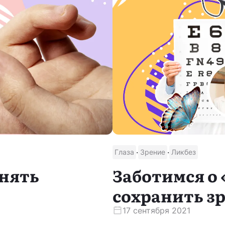
·
·
Глаза
Зрение
Ликбез
снять
Заботимся о 
сохранить з
17 сентября 2021