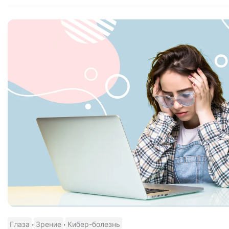
·
·
Глаза
Зрение
Кибер-болезнь