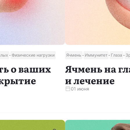
Скачать приложение
·
·
·
·
слых
Физические нагрузки
Ячмень
Иммунитет
Глаза
З
ть о ваших
Ячмень на г
ткрытие
и лечение
01 июня