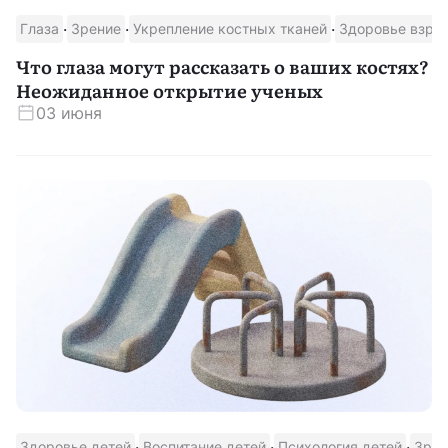
·
·
·
Глаза
Зрение
Укрепление костных тканей
Здоровье взро
Скачать приложение
Что глаза могут рассказать о ваших костях?
Неожиданное открытие ученых
03 июня
·
·
·
Здоровье детей
Воспитание детей
Психология детей
Зрен