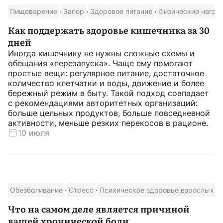
·
·
·
Мифы о здоровье
Сон
Артериальное давление
Холестери
11 вопросов о кофе, которые вы хотели
задать
Кофе то объявляют почти суперфудом, то обвиняют
в тревожности, обезвоживании, проблемах с
сердцем и бессоннице. Одни исследования
связывают его употребление с более низким
риском диабета 2 типа и болезни Паркинсона,
другие напоминают: кофеин может повышать
давление и ухудшать сон. Так кто прав?
13 июля