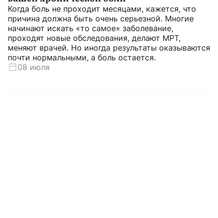
·
·
·
Пищеварение
Запор
Здоровое питание
Физические нагру
Как поддержать здоровье кишечника за 30
дней
Иногда кишечнику не нужны сложные схемы и
обещания «перезапуска». Чаще ему помогают
простые вещи: регулярное питание, достаточное
количество клетчатки и воды, движение и более
бережный режим в быту. Такой подход совпадает
с рекомендациями авторитетных организаций:
больше цельных продуктов, больше повседневной
активности, меньше резких перекосов в рационе.