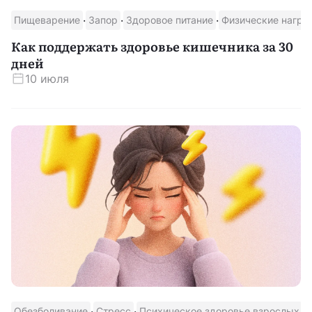
·
·
·
Пищеварение
Запор
Здоровое питание
Физические нагру
Скачать приложение
Как поддержать здоровье кишечника за 30
дней
10 июля
·
·
·
Обезболивание
Стресс
Психическое здоровье взрослых