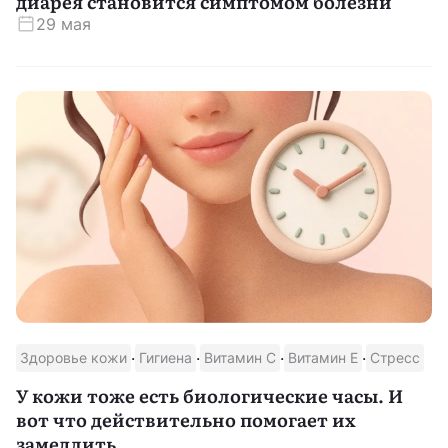
диарея становится симптомом болезни
29 мая
·
·
·
·
Здоровье кожи
Гигиена
Витамин С
Витамин E
Стресс
У кожи тоже есть биологические часы. И
вот что действительно помогает их
замедлить