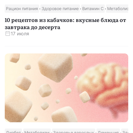
·
·
·
Рацион питания
Здоровое питание
Витамин С
Метаболизм
Скачать приложение
10 рецептов из кабачков: вкусные блюда от
завтрака до десерта
17 июля
·
·
·
·
Диабет
Метаболизм
Здоровье взрослых
Деменция
Здор