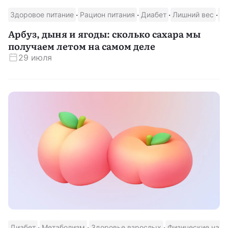
·
·
·
·
Здоровое питание
Рацион питания
Диабет
Лишний вес
В
Скачать приложение
Арбуз, дыня и ягоды: сколько сахара мы
получаем летом на самом деле
29 июля
·
·
·
Диабет
Метаболизм
Здоровье взрослых
Физические нагр