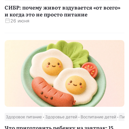
СИБР: почему живот вздувается «от всего»
и когда это не просто питание
26 июня
·
·
·
Здоровое питание
Здоровье детей
Воспитание детей
Пищ
Что приготовить ребенку на завтрак: 15