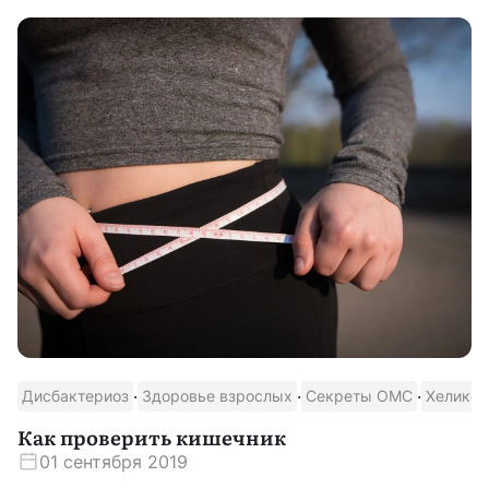
·
·
·
Дисбактериоз
Здоровье взрослых
Секреты ОМС
Хеликоб
Как проверить кишечник
01 сентября 2019