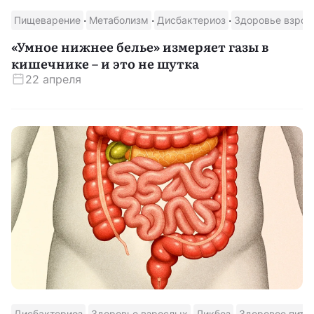
·
·
·
Пищеварение
Метаболизм
Дисбактериоз
Здоровье взрос
Скачать приложение
«Умное нижнее белье» измеряет газы в
кишечнике – и это не шутка
22 апреля
·
·
·
Дисбактериоз
Здоровье взрослых
Ликбез
Здоровое пита