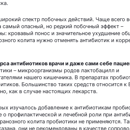
ка.
ирокий спектр побочных действий. Чаще всего в
а самый опасный, но редкий побочный эффект –
ны: кровавый понос и значительное ухудшение об
озного колита нужно отменять антибиотик и корр
урса антибиотиков врачи и даже сами себе паци
ики – микроорганизмы родов лактобацилл и
ателями нашего кишечника. В препаратах пробио
итиков. Большинство таких средств относится к 
но, как в случае настоящих лекарств.
рых изучалось добавление к антибиотикам пробио
 о профилактической и лечебной роли при антиб
ранозного колита пробиотики не применяются. Т
казана, они не рекомендованы в качестве сопров