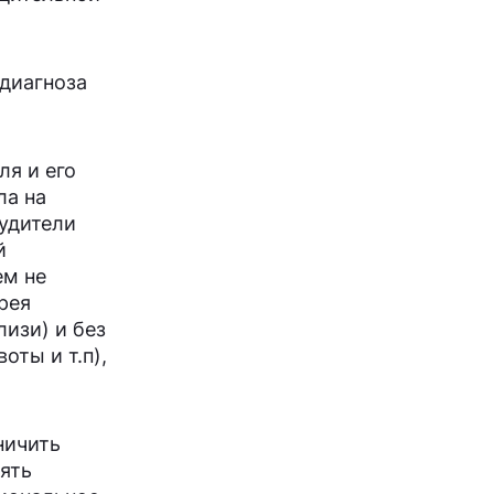
 диагноза
ля и его
ла на
будители
й
ем не
рея
лизи) и без
оты и т.п),
ничить
ять