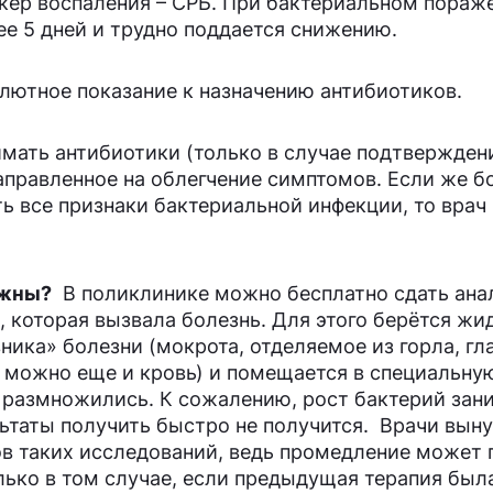
кер воспаления – СРБ. При бактериальном пораж
ее 5 дней и трудно поддается снижению.
олютное показание к назначению антибиотиков.
имать антибиотики (только в случае подтвержден
направленное на облегчение симптомов. Если же б
сть все признаки бактериальной инфекции, то вра
ужны?
В поликлинике можно бесплатно сдать ана
 которая вызвала болезнь. Для этого берётся жи
ка» болезни (мокрота, отделяемое из горла, гла
це можно еще и кровь) и помещается в специальну
и размножились. К сожалению, рост бактерий зан
ультаты получить быстро не получится. Врачи вы
ов таких исследований, ведь промедление может 
лько в том случае, если предыдущая терапия был