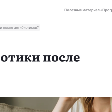
Полезные материалы
Прог
и после антибиотиков?
а
отики после