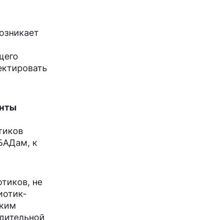
озникает
щего
ектировать
енты
тиков
БАДам, к
тиков, не
иотик-
аким
одительной