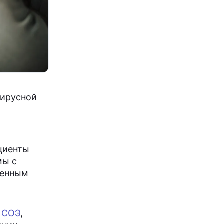
вирусной
циенты
мы с
ленным
о
СОЭ
,