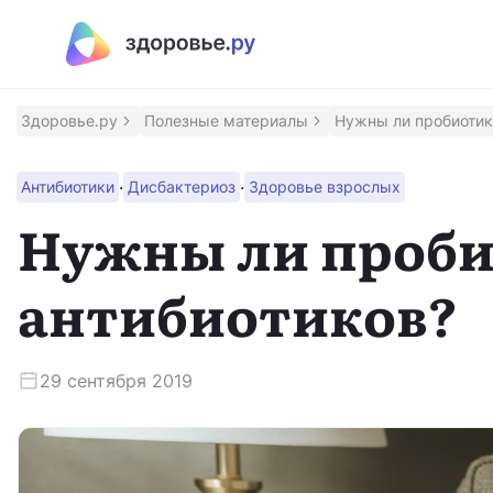
Полезные материалы
Программы
Здоровье.ру
Полезные материалы
Нужны ли пробиотик
Восстановление после инсульта
·
·
Антибиотики
Дисбактериоз
Здоровье взрослых
Программа восстановления здоровья после инсульт
Нужны ли проби
Контроль над псориазом
антибиотиков?
Помощник для контроля заболевания
Сохрани зрение
29 сентября 2019
Программа для людей с ВМД и ДМО
Приложение врача