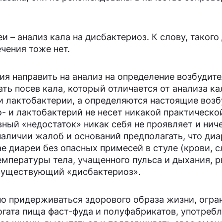
и – анализ кала на дисбактериоз. К слову, такого
чения тоже нет.
 направить на анализ на определение возбудите
ть посев кала, который отличается от анализа ка
 и лактобактерии, а определяются настоящие воз
- и лактобактерий не несет никакой практическо
вный «недостаток» никак себя не проявляет и нич
наличии жалоб и оснований предполагать, что диа
 диареи без опасных примесей в стуле (крови, с
пературы тела, учащенного пульса и дыхания, рв
несуществующий «дисбактериоз».
но придерживаться здорового образа жизни, огра
гата пища фаст-фуда и полуфабрикатов, употребл