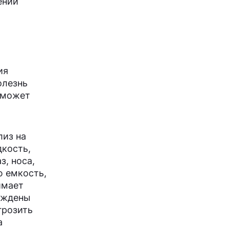
ении
ия
олезнь
ч может
лиз на
дкость,
з, носа,
ю емкость,
имает
нуждены
грозить
а