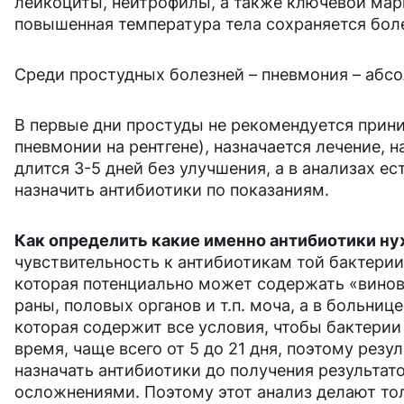
лейкоциты, нейтрофилы, а также ключевой мар
повышенная температура тела сохраняется бол
Среди простудных болезней – пневмония – абс
В первые дни простуды не рекомендуется прин
пневмонии на рентгене), назначается лечение, 
длится 3-5 дней без улучшения, а в анализах е
назначить антибиотики по показаниям.
Как определить какие именно антибиотики н
чувствительность к антибиотикам той бактерии,
которая потенциально может содержать «виновни
раны, половых органов и т.п. моча, а в больни
которая содержит все условия, чтобы бактери
время, чаще всего от 5 до 21 дня, поэтому рез
назначать антибиотики до получения результат
осложнениями. Поэтому этот анализ делают то