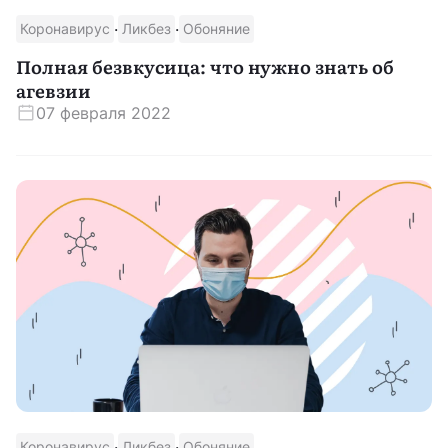
·
·
Коронавирус
Ликбез
Обоняние
Скачать приложение
Полная безвкусица: что нужно знать об
агевзии
07 февраля 2022
·
·
Коронавирус
Ликбез
Обоняние