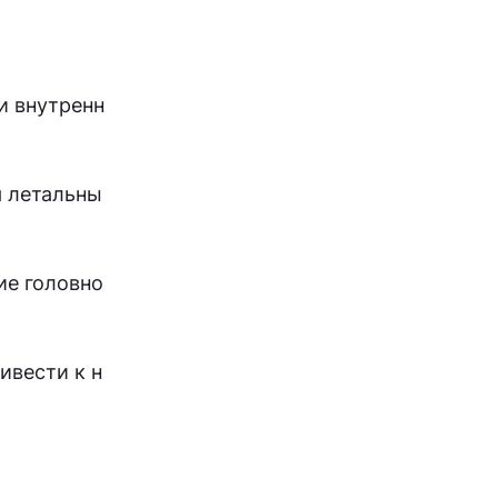
и внутренн
я летальны
ие головно
ивести к н