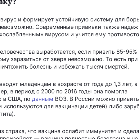
вку?
 вирус и формирует устойчивую систему для бор
 невозможно. Современные прививки также надеж
«ослабленным» вирусом и учится ему противосто
еловечества выработается, если привить 85-95% 
му заразиться от зверя невозможно. То есть при
ичтожить болезнь и избежать тысяч смертей.
вводят младенцам в возрасте от года до 1,3 лет, 
р, в период с 2000 по 2016 годы она помогла
о в США, по
данным
ВОЗ. В России можно привить
и используются для вакцинации детей) либо зар
тита).
з страха, что вакцина ослабит иммунитет и сдел
 произойдет — вакцина полностью безопасна и не