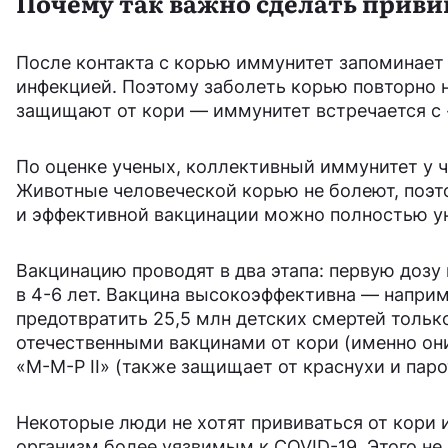
Почему так важно сделать приви
После контакта с корью иммунитет запоминает
инфекцией. Поэтому заболеть корью повторно
защищают от кори — иммунитет встречается с 
По оценке ученых, коллективный иммунитет у ч
Животные человеческой корью не болеют, поэто
и эффективной вакцинации можно полностью ун
Вакцинацию проводят в два этапа: первую дозу 
в 4-6 лет. Вакцина высокоэффективна — наприме
предотвратить 25,5 млн детских смертей тольк
отечественными вакцинами от кори (именно он
«М-М-Р II» (также защищает от краснухи и паро
Некоторые люди не хотят прививаться от кори и
организм более уязвимым к COVID-19. Этого не