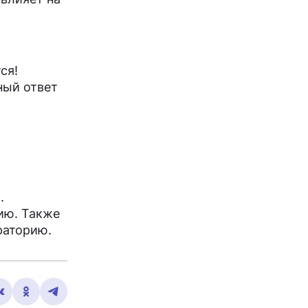
ся!
ный ответ
.
ию. Также
раторию.