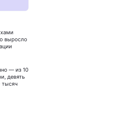
ахами
ью выросло
уации
зно — из 10
и, девять
 тысяч