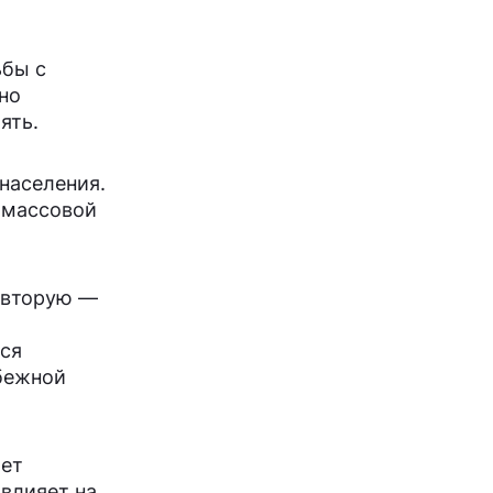
ьбы с
но
ять.
населения.
 массовой
а вторую —
ся
убежной
ает
 влияет на