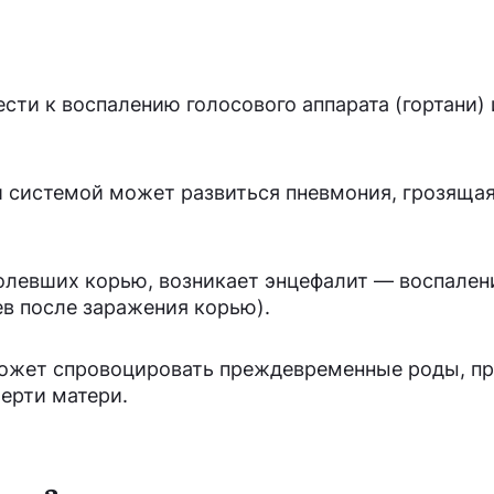
ести к воспалению голосового аппарата (гортани) 
 системой может развиться пневмония, грозяща
болевших корью, возникает энцефалит — воспален
ев после заражения корью).
ожет спровоцировать преждевременные роды, пр
ерти матери.