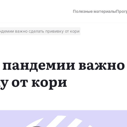
Полезные материалы
Прог
ндемии важно сделать прививку от кори
а
я пандемии важно
у от кори