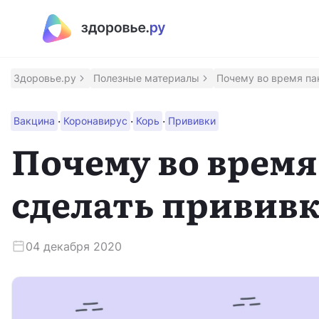
Полезные материалы
Программы
Здоровье.ру
Полезные материалы
Почему во время па
Восстановление после инсульта
·
·
·
Вакцина
Коронавирус
Корь
Прививки
Программа восстановления здоровья после инсульт
Почему во врем
Контроль над псориазом
сделать прививк
Помощник для контроля заболевания
Сохрани зрение
04 декабря 2020
Программа для людей с ВМД и ДМО
Приложение врача