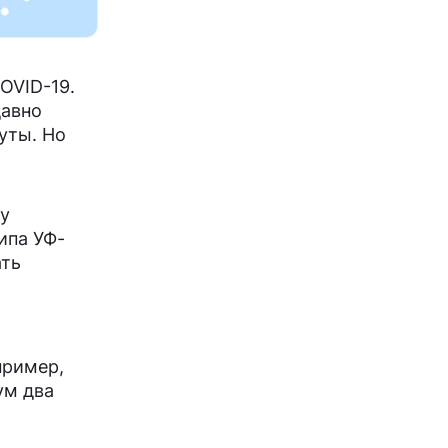
OVID-19.
давно
уты. Но
ду
ипа УФ-
ать
пример,
ум два