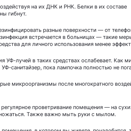
оздействуя на их ДНК и РНК. Белки в их составе
ны гибнут.
езинфицировать разные поверхности — от телефо
езинфекция встречается в больницах — такие ме
редства для личного использования менее эффек
ия УФ-лучей в таких средствах ослабевает. Как 
 УФ-санитайзер, пока лампочка полностью не пога
торые микроорганизмы после многократного возде
т регулярное проветривание помещения — на сухи
ножаться. Также важно мыть руки с мылом.
о помещения, в котором вы живете, понадобится, 