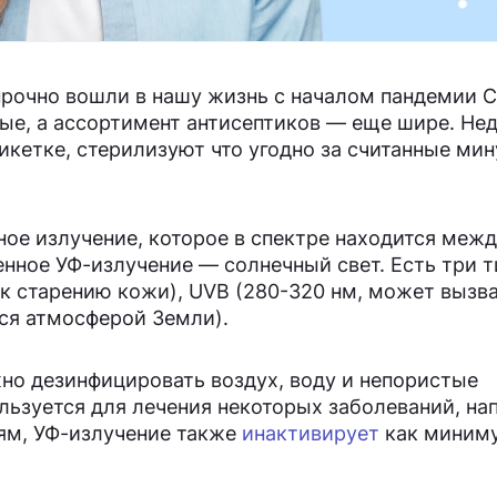
прочно вошли в нашу жизнь с началом пандемии C
ые, а ассортимент антисептиков — еще шире. Не
икетке, стерилизуют что угодно за считанные мин
ое излучение, которое в спектре находится меж
нное УФ-излучение — солнечный свет. Есть три т
 к старению кожи), UVB (280-320 нм, может вызв
ся атмосферой Земли).
о дезинфицировать воздух, воду и непористые
льзуется для лечения некоторых заболеваний, на
ям, УФ-излучение также
инактивирует
как миним