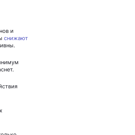
нов и
ры
снижают
тивны.
минимум
снет.
йствия
х
только