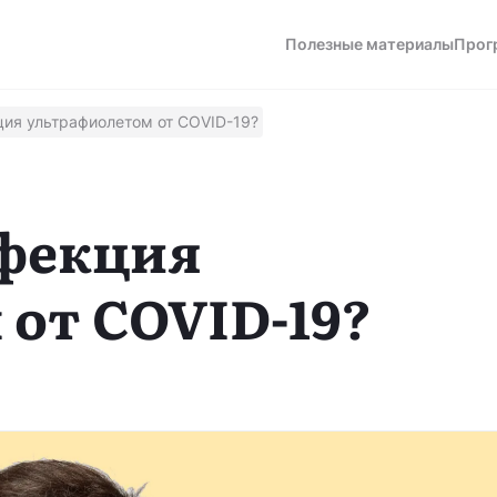
Полезные материалы
Прог
ция ультрафиолетом от COVID-19?
а
нфекция
от COVID-19?