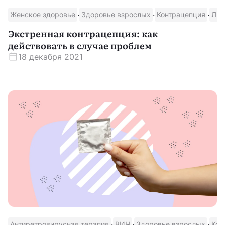
·
·
·
Женское здоровье
Здоровье взрослых
Контрацепция
Лик
Скачать приложение
Экстренная контрацепция: как
действовать в случае проблем
18 декабря 2021
·
·
·
Антиретровирусная терапия
ВИЧ
Здоровье взрослых
Кон