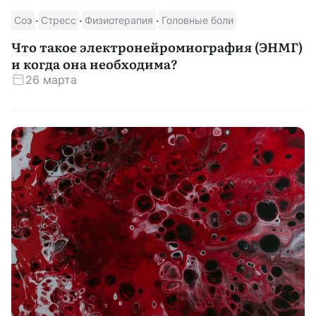
·
·
·
Соэ
Стресс
Физиотерапия
Головные боли
Скачать приложение
Что такое электронейромиография (ЭНМГ)
и когда она необходима?
26 марта