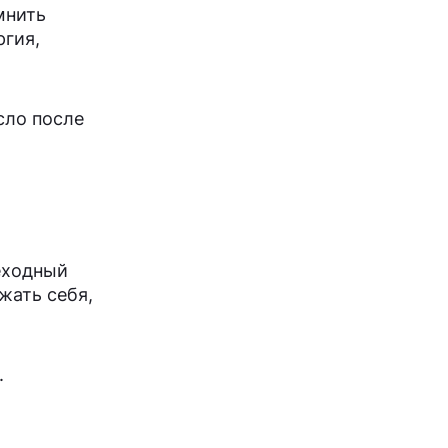
мнить
ргия,
сло после
реходный
жать себя,
.