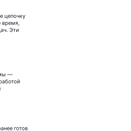
е цепочку
 время,
ач. Эти
тмы —
 работой
м
ранее готов