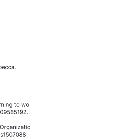
ресса.
rning to wo
0/09585192.
Organizatio
/bs1507088