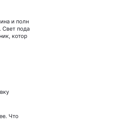
ина и полн
. Свет пода
ник, котор
авку
ее. Что