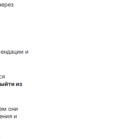
через
мендации и
ся
выйти из
ем они
ения и