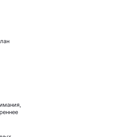
План
нимания,
реннее
нных