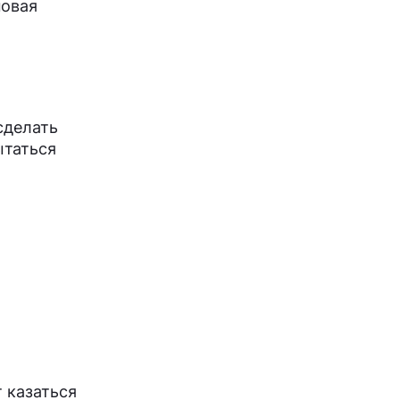
новая
сделать
ытаться
т
т казаться