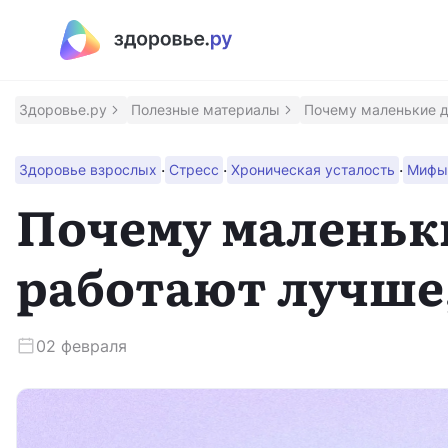
Полезные материалы
Программы
Здоровье.ру
Полезные материалы
Почему маленькие д
Восстановление после инсульта
·
·
·
Здоровье взрослых
Стресс
Хроническая усталость
Мифы 
Программа восстановления здоровья после инсульт
Почему маленьк
Контроль над псориазом
работают лучше
Помощник для контроля заболевания
Сохрани зрение
02 февраля
Программа для людей с ВМД и ДМО
Приложение врача