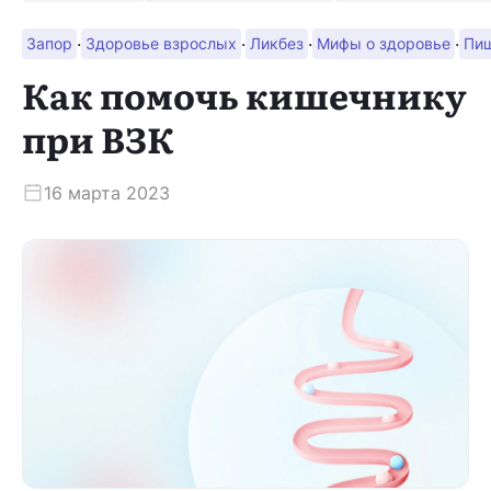
·
·
·
·
Запор
Здоровье взрослых
Ликбез
Мифы о здоровье
Пи
Скачать приложение
Как помочь кишечнику
при ВЗК
16 марта 2023