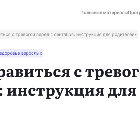
Полезные материалы
Прог
ться с тревогой перед 1 сентября: инструкция для родителей»
 здоровье взрослых
а
равиться с трево
я: инструкция для