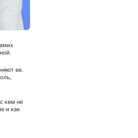
самих
ной.
няют ее.
оль,
с кем не
е и как