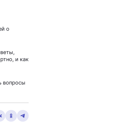
ей о
оветы,
ртно, и как
ь вопросы