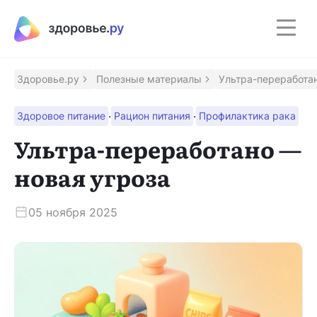
Полезные материалы
Программы
Здоровье.ру
Полезные материалы
Ультра-переработан
·
·
Здоровое питание
Рацион питания
Профилактика рака
Восстановление после инсульта
Программа восстановления здоровья после
Ультра-переработано —
инсульта
новая угроза
Контроль над псориазом
Помощник для контроля заболевания
05 ноября 2025
Сохрани зрение
Программа для людей с ВМД и ДМО
Приложение врача