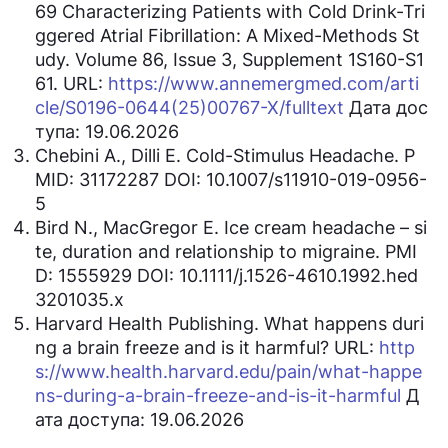
69 Characterizing Patients with Cold Drink-Tri
ggered Atrial Fibrillation: A Mixed-Methods St
udy. Volume 86, Issue 3, Supplement 1S160-S1
61. URL:
https://www.annemergmed.com/arti
cle/S0196-0644(25)00767-X/fulltext
Дата дос
тупа: 19.06.2026
Chebini A., Dilli E. Cold-Stimulus Headache. P
MID: 31172287 DOI: 10.1007/s11910-019-0956-
5
Bird N., MacGregor E. Ice cream headache – si
te, duration and relationship to migraine. PMI
D: 1555929 DOI: 10.1111/j.1526-4610.1992.hed
3201035.x
Harvard Health Publishing. What happens duri
ng a brain freeze and is it harmful? URL:
http
s://www.health.harvard.edu/pain/what-happe
ns-during-a-brain-freeze-and-is-it-harmful
Д
ата доступа: 19.06.2026