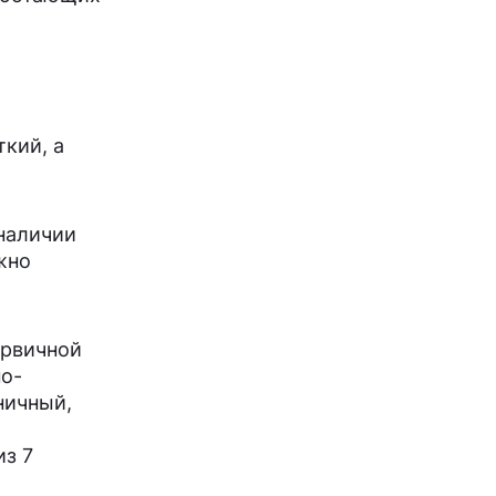
ткий, а
 наличии
жно
ервичной
но-
ничный,
из 7