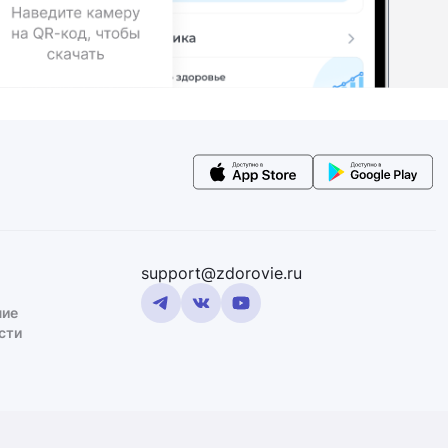
support@zdorovie.ru
ние
сти