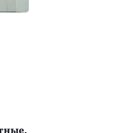
стные.