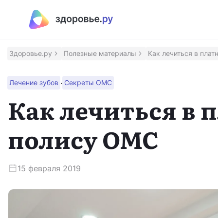
Полезные материалы
Программы
Здоровье.ру
Полезные материалы
Как лечиться в плат
Восстановление после инсульта
·
Лечение зубов
Секреты ОМС
Программа восстановления здоровья после инсульт
Как лечиться в 
Контроль над псориазом
полису ОМС
Помощник для контроля заболевания
Сохрани зрение
15 февраля 2019
Программа для людей с ВМД и ДМО
Приложение врача