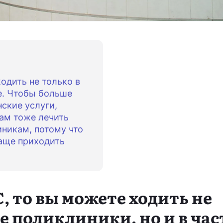
одить не только в
е. Чтобы больше
ские услуги,
ам тоже лечить
иникам, потому что
чаще приходить
С, то вы можете ходить не
е поликлиники, но и в ча