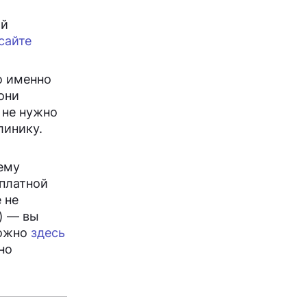
ой
сайте
о именно
они
 не нужно
линику.
шему
сплатной
 не
) — вы
можно
здесь
но