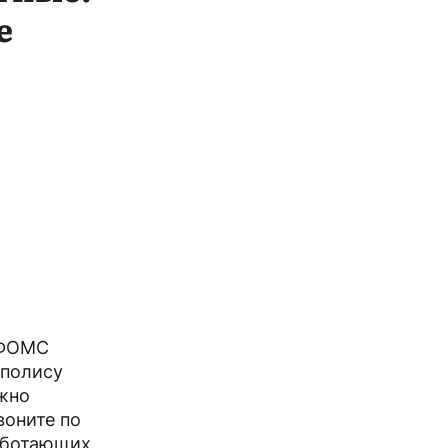
е
 ТФОМС
 полису
ужно
воните по
работающих