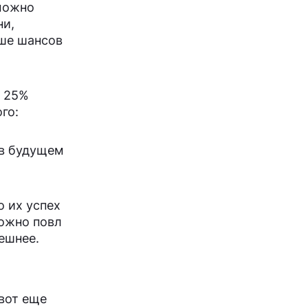
 можно
ни,
ьше шансов
о 25%
го:
 в будущем
о их успех
можно повл
ешнее.
 вот еще