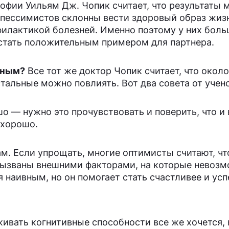
офии Уильям Дж. Чопик считает, что результаты
 пессимистов склонны вести здоровый образ жиз
филактикой болезней. Именно поэтому у них бол
 стать положительным примером для партнера.
чным?
Все тот же доктор Чопик считает, что окол
тальные можно повлиять. Вот два совета от учено
о — нужно это прочувствовать и поверить, что и
 хорошо.
м. Если упрощать, многие оптимисты считают, чт
и вызваны внешними факторами, на которые невоз
я наивным, но он помогает стать счастливее и усп
живать когнитивные способности все же хочется,