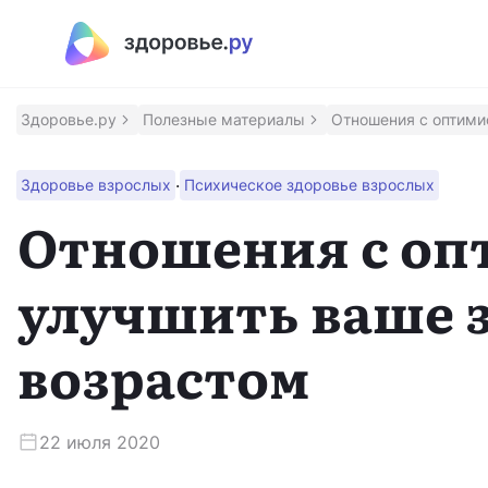
Полезные материалы
Программы
Здоровье.ру
Полезные материалы
Отношения с оптими
Восстановление после инсульта
·
Здоровье взрослых
Психическое здоровье взрослых
Программа восстановления здоровья после инсульт
Отношения с оп
Контроль над псориазом
улучшить ваше з
Помощник для контроля заболевания
возрастом
Сохрани зрение
Программа для людей с ВМД и ДМО
22 июля 2020
Приложение врача