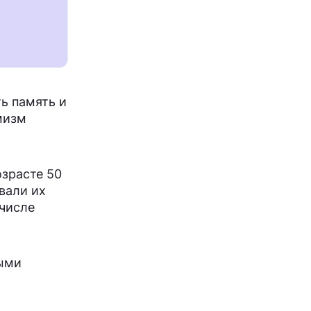
ь память и
мизм
озрасте 50
вали их
числе
ными