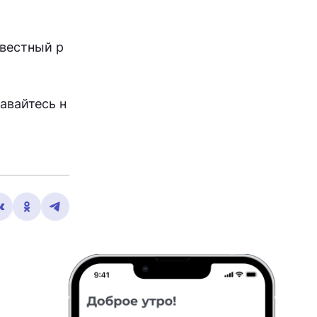
звестный р
авайтесь н