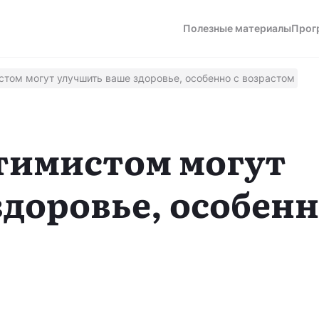
Полезные материалы
Прог
стом могут улучшить ваше здоровье, особенно с возрастом
а
тимистом могут
доровье, особенн