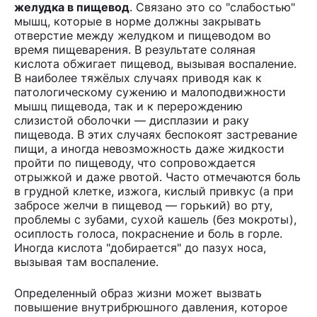
желудка в пищевод
. Связано это со "слабостью"
мышц, которые в норме должны закрывать
отверстие между желудком и пищеводом во
время пищеварения. В результате соляная
кислота обжигает пищевод, вызывая воспаление.
В наиболее тяжёлых случаях приводя как к
патологическому сужению и малоподвижности
мышц пищевода, так и к перерождению
слизистой оболочки — дисплазии и раку
пищевода. В этих случаях беспокоят застревание
пищи, а иногда невозможность даже жидкости
пройти по пищеводу, что сопровождается
отрыжкой и даже рвотой. Часто отмечаются боль
в грудной клетке, изжога, кислый привкус (а при
забросе желчи в пищевод — горький) во рту,
проблемы с зубами, сухой кашель (без мокроты),
осиплость голоса, покраснение и боль в горле.
Иногда кислота "добирается" до пазух носа,
вызывая там воспаление.
Определенный образ жизни может вызвать
повышение внутрибрюшного давления, которое