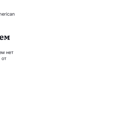
erican
ием
ем нет
 от