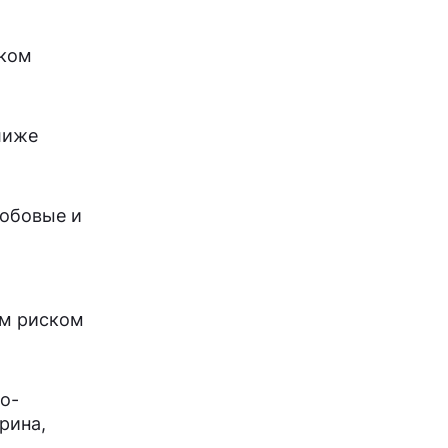
ском
лиже
бобовые и
им риском
о-
рина,