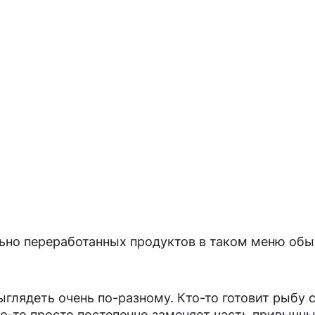
ильно переработанных продуктов в таком меню об
глядеть очень по-разному. Кто-то готовит рыбу 
то-то просто постепенно заменяет часть привычн