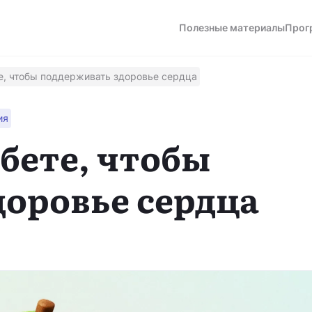
Полезные материалы
Прог
те, чтобы поддерживать здоровье сердца
ия
а
абете, чтобы
оровье сердца