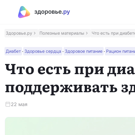
Полезные материалы
Программы
Здоровье.ру
Полезные материалы
Что есть при диабе
Восстановление после инсульта
·
·
·
Диабет
Здоровье сердца
Здоровое питание
Рацион питан
Программа восстановления здоровья после инсульт
Что есть при ди
Контроль над псориазом
поддерживать зд
Помощник для контроля заболевания
Сохрани зрение
22 мая
Программа для людей с ВМД и ДМО
Приложение врача