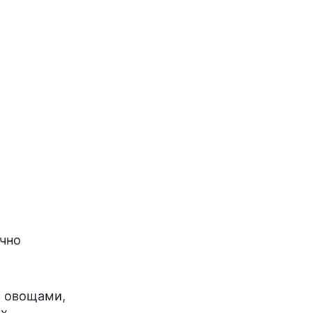
ычно
с овощами,
ых