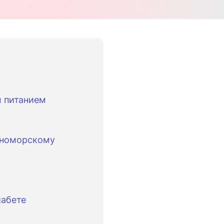
 питанием
мноморскому
иабете