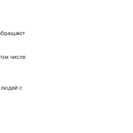
 обращают
 том числе
 людей с