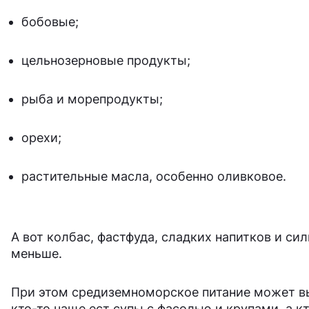
бобовые;
цельнозерновые продукты;
рыба и морепродукты;
орехи;
растительные масла, особенно оливковое.
А вот колбас, фастфуда, сладких напитков и с
меньше.
При этом средиземноморское питание может вы
кто-то чаще ест супы с фасолью и крупами, а к