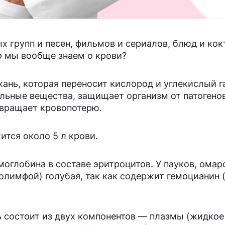
х групп и песен, фильмов и сериалов, блюд и кок
то мы вообще знаем о крови?
ань, которая переносит кислород и углекислый га
ельные вещества, защищает организм от патогенов
вращает кровопотерю.
ится около 5 л крови.
моглобина в составе эритроцитов. У пауков, омар
олимфой) голубая, так как содержит гемоцианин (а
ь состоит из двух компонентов — плазмы (жидко