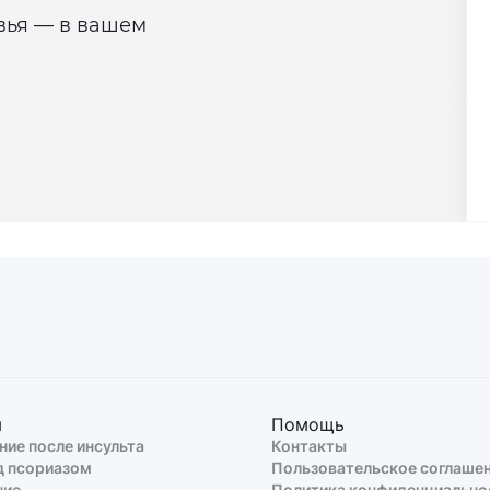
овья — в вашем
ы
Помощь
ние после инсульта
Контакты
д псориазом
Пользовательское соглаше
ние
Политика конфиденциально