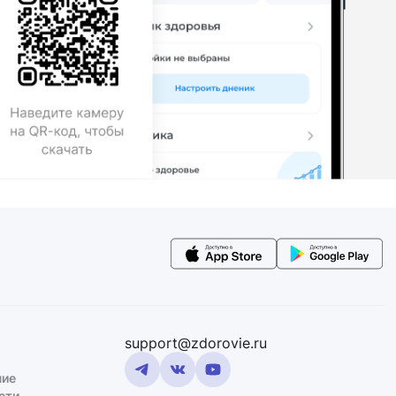
support@zdorovie.ru
ние
сти