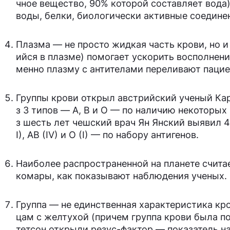
чное вещество, 90% которой составляет вода)
воды, белки, биологически активные соединен
Плазма — не просто жидкая часть крови, но 
ийся в плазме) помогает ускорить восполнен
менно плазму с антителами переливают пациен
Группы крови открыл австрийский ученый Кар
з 3 типов — A, B и O — по наличию некоторых
з шесть лет чешский врач Ян Янский выявил 4-
I), AB (IV) и O (I) — по набору антигенов.
Наиболее распространенной на планете считае
комары, как показывают наблюдения ученых.
Группа — не единственная характеристика кро
цам с желтухой (причем группа крови была п
тетсон открыли резус-фактор — показатель на