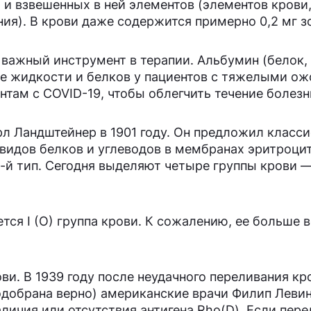
 и взвешенных в ней элементов (элементов крови,
ия). В крови даже содержится примерно 0,2 мг з
и важный инструмент в терапии. Альбумин (белок
ие жидкости и белков у пациентов с тяжелыми ож
там с COVID-19, чтобы облегчить течение болезн
л Ландштейнер в 1901 году. Он предложил класс
 видов белков и углеводов в мембранах эритроцит
й тип. Сегодня выделяют четыре группы крови — A (
тся I (O) группа крови. К сожалению, ее больше 
ви. В 1939 году после неудачного переливания к
одобрана верно) американские врачи Филип Левин
личия или отсутствия антигена Rho(D). Если пере