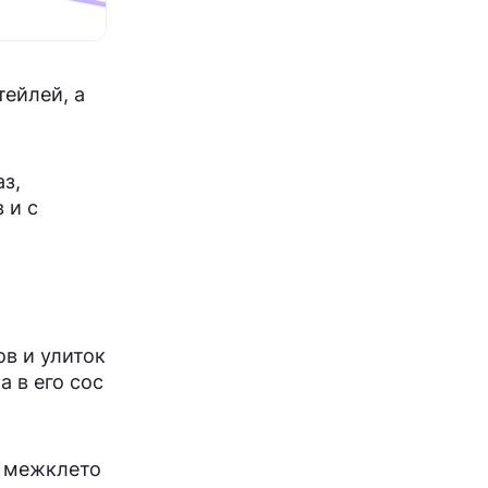
тейлей, а
з,
 и с
ов и улиток
 в его сос
е межклето