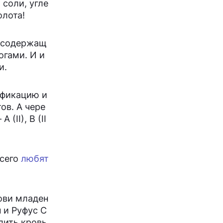
 соли, угле
олота!
, содержащ
огами. И и
и.
ификацию и
ов. А чере
II), B (II
всего
любят
рови младен
 и Руфус С
лить кровь