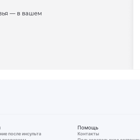
овья — в вашем
ы
Помощь
ние после инсульта
Контакты
д псориазом
Пользовательское соглаше