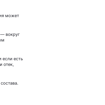
ция может
 — вокруг
ым
и если есть
и отек,
 состава.