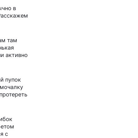
ычно в
 Расскажем
ам там
нькая
ни активно
ый пупок
 мочалку
протереть
рибок
бетом
я с