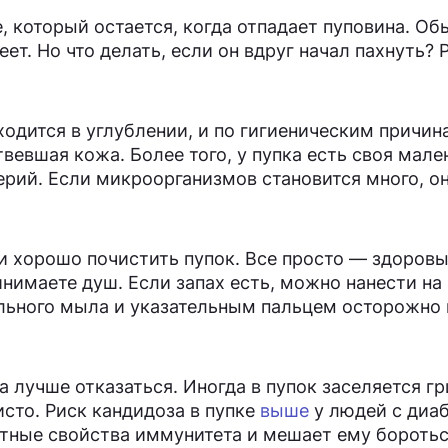
, который остается, когда отпадает пуповина. Об
меет. Но что делать, если он вдруг начал пахнуть?
ходится в углублении, и по гигиеническим причин
твевшая кожа. Более того, у пупка есть своя мале
ерий. Если микроорганизмов становится много, о
ли хорошо почистить пупок. Все просто — здоров
инимаете душ. Если запах есть, можно нанести на
льного мыла и указательным пальцем осторожно 
лучше отказаться. Иногда в пупок заселяется г
исто. Риск кандидоза в пупке
выше
у людей с диа
итные свойства иммунитета и мешает ему боротьс