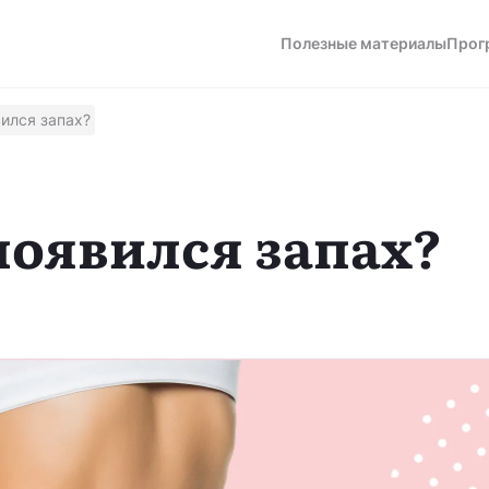
Полезные материалы
Прог
ился запах?
а
появился запах?