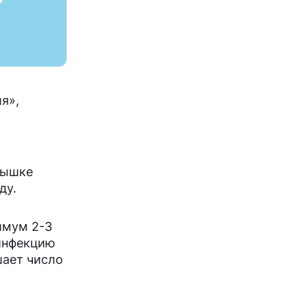
я»,
пышке
ду.
имум 2-3
 инфекцию
шает число