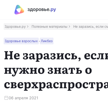
Полезные материалы
Программы
Здоровье.ру
Полезные материалы
Не заразись, если с
Восстановление после инсульта
·
Здоровье взрослых
Ликбез
Программа восстановления здоровья после инсульт
Не заразись, ес
Контроль над псориазом
нужно знать о
Помощник для контроля заболевания
сверхраспростр
Сохрани зрение
Программа для людей с ВМД и ДМО
06 апреля 2021
Приложение врача