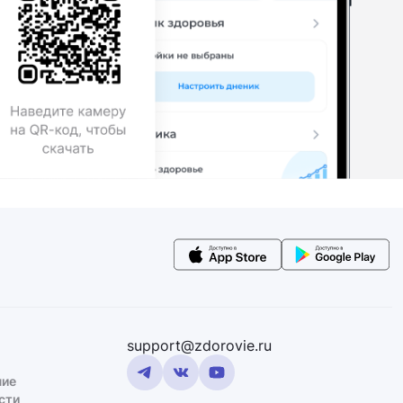
support@zdorovie.ru
ние
сти