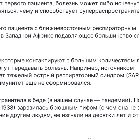
 первого пациента, болезнь может либо исчезнут
няться, чему и способствует суперраспространите
ого пациента с ближневосточным респираторным
 в Западной Африке подавляющее большинство с
некоторые контактируют с большим количеством 
огут передавать болезнь. Например, источником
чат тяжелый острый респираторный синдром (SAR
иммунитет еще не сформировался.
ранителя в беде (в нашем случае — пандемии). Н
1938) заразилась брюшным тифом (о чем она не з
ние другим людям, ее изгнали на десятки лет и о