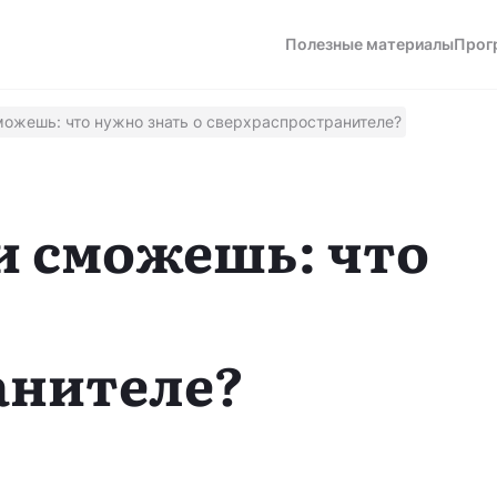
Полезные материалы
Прог
можешь: что нужно знать о сверхраспространителе?
а
ли сможешь: что
анителе?