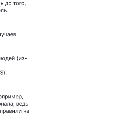
ь до того,
ль.
лучаев
людей (из-
S).
апример,
нала, ведь
тправили на