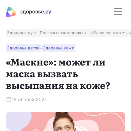
Полезные материалы
Программы
Здоровье.ру
Полезные материалы
«Маскне»: может л
·
Здоровье детей
Здоровье кожи
Восстановление после инсульта
Программа восстановления здоровья после
«Маскне»: может ли
инсульта
маска вызвать
Контроль над псориазом
высыпания на коже?
Помощник для контроля заболевания
12 апреля 2021
Сохрани зрение
Программа для людей с ВМД и ДМО
Приложение врача