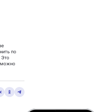
ве
нить по
 Это
и можно