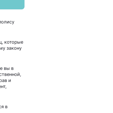
полису
ц, которые
му закону
е вы в
ственной,
рав и
нт,
ся в