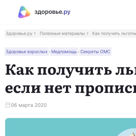
Полезные материалы
Программы
Здоровье.ру
Полезные материалы
Как получить льготн
Восстановление после инсульта
·
·
Здоровье взрослых
Медпомощь
Секреты ОМС
Программа восстановления здоровья после инсульт
Как получить л
Контроль над псориазом
если нет пропис
Помощник для контроля заболевания
Сохрани зрение
06 марта 2020
Программа для людей с ВМД и ДМО
Приложение врача