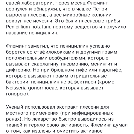
своей лаборатории. Через месяц Флеминг
вернулся и обнаружил, что в чашке Петри
выросла плесень, а все микробные колонии
вокруг нее исчезли. Это были плесневые грибы
Penicillium notatum, поэтому вещество и получило
название пенициллин.
Флеминг заметил, что пенициллин успешно
борется со стафилококками и другими грамм-
положительными возбудителями, которые
вызывают скарлатину, пневмонию, менингит и
дифтерию. Но при брюшном тифе или паратифе,
которые вызывают грамм-отрицательные
бактерии, пенициллин не эффективен (кроме
Neisseria gonorrhoeae, которая вызывает
гонорею).
Ученый использовал экстракт плесени для
местного применения (при инфицированных
ранах). Но лекарство быстро выводилось из
тканей и теряло свою активность. Флеминг думал
о том, как извлечь и очистить активное